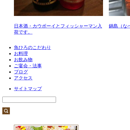
日本酒・カウボーイとフィッシャーマン入
鍋島（な
荷です。
魚ひろのこだわり
お料理
お飲み物
ご宴会・法事
ブログ
アクセス
サイトマップ