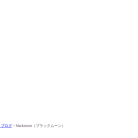
>
ブログ
> blackmoon（ブラックムーン）