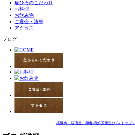
魚ひろのこだわり
お料理
お飲み物
ご宴会・法事
アクセス
ブログ
横浜市・居酒屋、和食-海鮮茶屋魚ひろ- トップ 